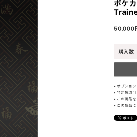
ポケカ
Train
50,00
購入数
オプション
特定商取引
この商品を
この商品に