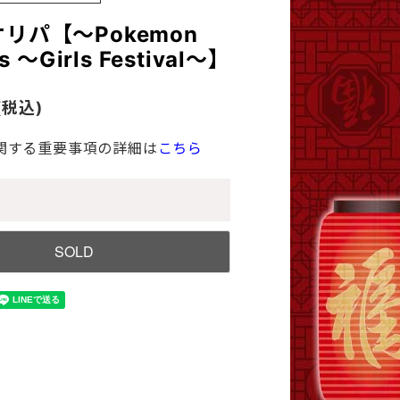
リパ【～Pokemon
rs ～Girls Festival～】
(税込)
関する重要事項の詳細は
こちら