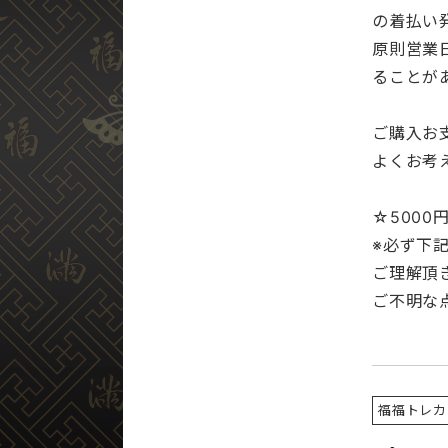
の着払い
原則営業
ることが
ご購入お
よくお考
☆500
※必ず下
ご理解頂
ご不明な
福福トレカ