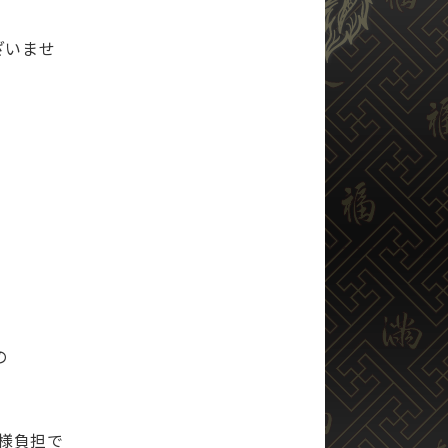
ざいませ
の
様負担で