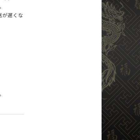
。
送が遅くな
。