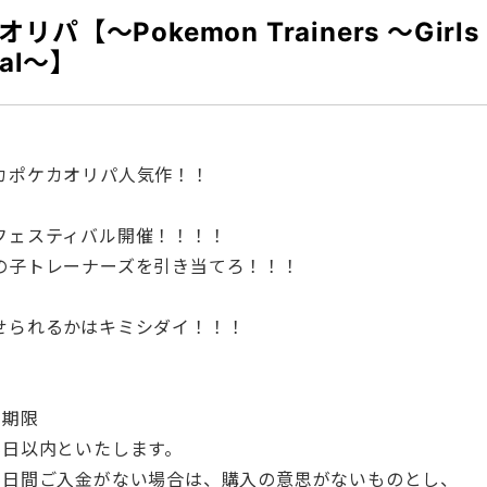
リパ【～Pokemon Trainers ～Girls
val～】
カポケカオリパ人気作！！
フェスティバル開催！！！！
の子トレーナーズを引き当てろ！！！
せられるかはキミシダイ！！！
効期限
3日以内といたします。
3日間ご入金がない場合は、購入の意思がないものとし、