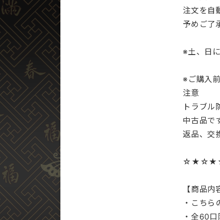
注文を自
予めご了
※土、日
※ご購入
注意
トラブル
中古品で
返品、交
☆★☆★
【商品内
・こちら
・全60口