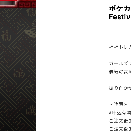
ポケカオ
Festi
福福トレ
ガールズ
表紙の女
振り向か
＊注意＊
※申込有
ご注文後
ご注文後